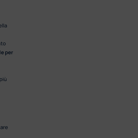
lla
nto
le per
più
tare