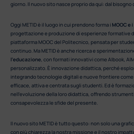
giorno. Il nuovo sito nasce proprio da qui: dal bisogno d
Oggi METID è il luogo in cui prendono forma i
MOOC e i 
progettazione e produzione di esperienze formative dig
piattaforma MOOC del Politecnico, pensata per student
continuo. Ma METID è anche ricerca e sperimentazione
l’educazione
, con formati innovativi come AIbook, AI
personalizzato. È innovazione didattica, perché esplo
integrando tecnologie digitali e nuove frontiere come l
efficace, attiva e centrata sugli studenti. Ed è forma
nell’evoluzione della loro didattica, offrendo strumen
consapevolezza le sfide del presente.
Il nuovo sito METID è tutto questo: non solo una grafi
con più chiarezza la nostra missione e il nostro impatt