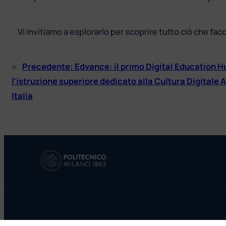
Vi invitiamo a esplorarlo per scoprire tutto ciò che fa
«
Precedente:
Edvance: il primo Digital Education H
l’istruzione superiore dedicato alla Cultura Digitale 
Italia