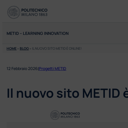
Vai
al
contenuto
METID – LEARNING INNOVATION
HOME
»
BLOG
»
IL NUOVO SITO METID È ONLINE!
|
12 Febbraio 2026
Progetti METID
Il nuovo sito METID 