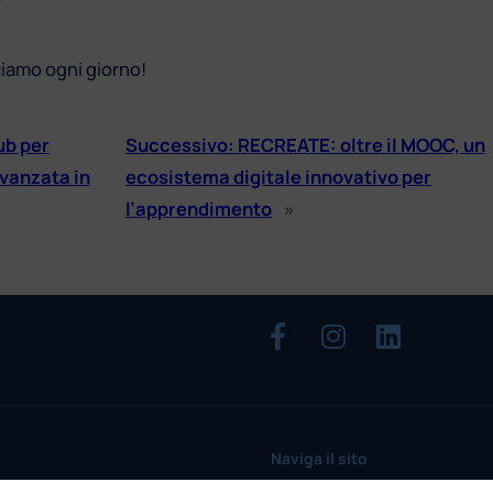
cciamo ogni giorno!
ub per
Successivo:
RECREATE: oltre il MOOC, un
Avanzata in
ecosistema digitale innovativo per
l’apprendimento
»
Naviga il sito