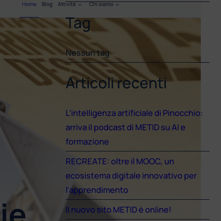
Tag
Nessun tag
Articoli recenti
L’intelligenza artificiale di Pinocchio:
arriva il podcast di METID su AI e
formazione
RECREATE: oltre il MOOC, un
ecosistema digitale innovativo per
l’apprendimento
Il nuovo sito METID è online!