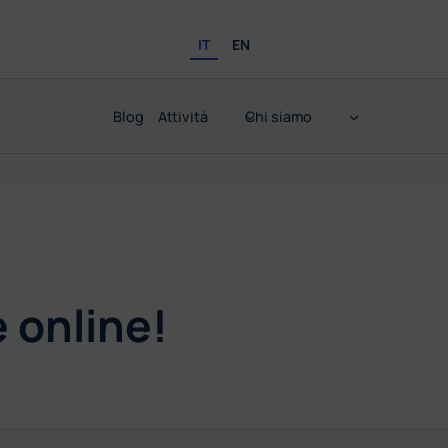
IT
EN
Blog
Attività
Chi siamo
è online!