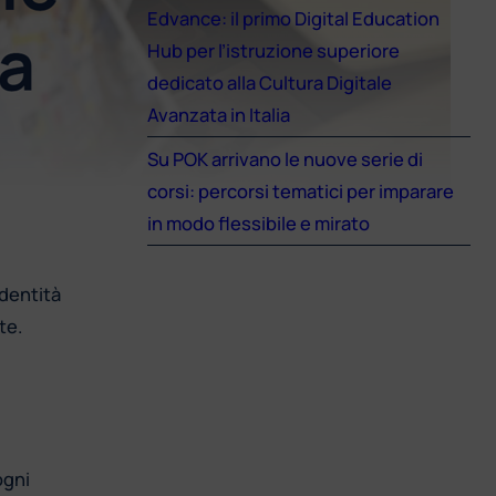
Edvance: il primo Digital Education
Hub per l’istruzione superiore
dedicato alla Cultura Digitale
Avanzata in Italia
Su POK arrivano le nuove serie di
corsi: percorsi tematici per imparare
in modo flessibile e mirato
identità
te.
ogni