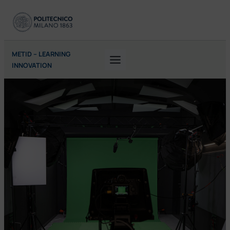
Vai
al
contenuto
METID – LEARNING
INNOVATION