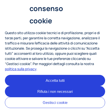
Naviga il sito
consenso
Attività
Blog
cookie
Chi siamo
Questo sito utilizza cookie tecnici e di profilazione, propri e di
terze parti, per garantire la corretta navigazione, analizzare il
Contattaci
traffico e misurare l’efficacia delle attività di comunicazione
istituzionale. Se prosegui la navigazione o clicchi su “Accetta
info.metid@polimi.it
tutti” acconsenti al loro utilizzo, oppure puoi scegliere quali
cookie attivare e salvare le tue preferenze cliccando su
+39 02 2399 2452
“Gestisci cookie”. Per maggiori dettagli consulta la nostra
politica sulla privacy
.
Accetta tutti
Sede legale: Piazza Leonardo da Vinci, 32 – Milano 20133 – Italy
Rifiuta i non necessari
Politica sulla privacy
Gestisci cookie