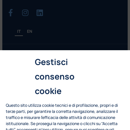
IT
EN
Gestisci
Naviga il sito
consenso
Attività
Blog
cookie
Chi siamo
Questo sito utilizza cookie tecnici e di profilazione, propri e di
terze parti, per garantire la corretta navigazione, analizzare il
Contattaci
traffico e misurare l’efficacia delle attività di comunicazione
istituzionale. Se prosegui la navigazione o clicchi su “Accetta
info.metid@polimi.it
tutti” acconsenti al loro utilizzo, oppure puoi scegliere quali